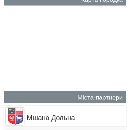
Міста-партнери
Мшана Дольна