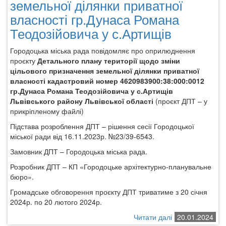
(за
земельної ділянки приватної
території
межами
щодо
власності гр.Дунаса Романа
с.
зміни
Теодозійовича у с.Артищів
Бартатів)
цільового
(ДПТ)
призначення
Городоцька міська рада повідомляє про оприлюднення
та
земельних
проєкту
Детального плану території щодо зміни
звіту
ділянок
цільового призначення земельної ділянки приватної
про
приватної
власності кадастровий номер 4620983900:38:000:0012
стратегічну
власності
гр.Дунаса Романа Теодозійовича у с.Артищів
екологічну
Хамик
Львівського району Львівської області
(проєкт ДПТ – у
оцінку
Яни
прикріпленому файлі)
Василівни
(кадастрові
Підстава розроблення ДПТ – рішення сесії Городоцької
номери:
міської ради від 16.11.2023р. №23/39-6543.
4620980800:09:
Замовник ДПТ – Городоцька міська рада.
4620980800:09:
загальна
Розробник ДПТ – КП «Городоцьке архітектурно-планувальне
площа:
бюро».
0,82
Громадське обговорення проєкту ДПТ триватиме з 20 січня
га...
2024р. по 20 лютого 2024р.
Читати далі
про
20.01.2024