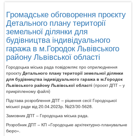
Громадське
обговорення
Громадське обговорення проєкту
проєкту
Детального
Детального плану території
плану
земельної ділянки для
території
будівництва індивідуального
щодо
зміни
гаража в м.Городок Львівського
цільового
району Львівської області
призначення
земельної
Городоцька міська рада повідомляє про оприлюднення
ділянки
проєкту
Детального плану території земельної ділянки
приватної
для будівництва індивідуального гаража в м.Городок
власності
Львівського району Львівської області
(проєкт ДПТ – у
гр.Дунаса
прикріпленому файлі)
Романа
Теодозійовича
Підстава розроблення ДПТ – рішення сесії Городоцької
у
міської ради від 20.04.2023р. №23/30-5628.
с.Артищів
Замовник ДПТ – Городоцька міська рада.
Розробник ДПТ – КП «Городоцьке архітектурно-планувальне
бюро».