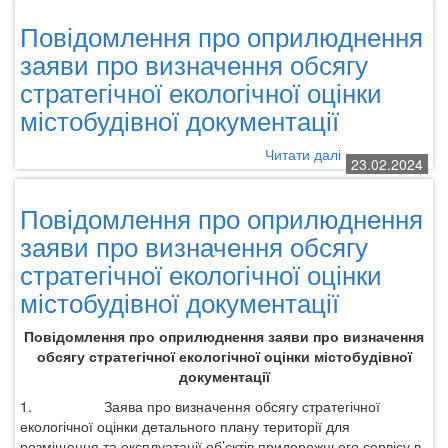
про
Повідомлення про оприлюднення
опр
зая
заяви про визначення обсягу
про
стратегічної екологічної оцінки
виз
містобудівної документації
обс
стр
еко
Читати далі
про
23.02.2024
оці
Повідомлення
міс
про
Повідомлення про оприлюднення
док
оприлюднення
заяви
заяви про визначення обсягу
про
стратегічної екологічної оцінки
визначення
містобудівної документації
обсягу
стратегічної
екологічної
Повідомлення про оприлюднення заяви про визначення
оцінки
обсягу стратегічної екологічної оцінки містобудівної
містобудівної
документації
документації
1.
Заява про визначення обсягу стратегічної
екологічної оцінки
детального плану території для
розміщення та експлуатації об’єктів придорожнього сервісу в