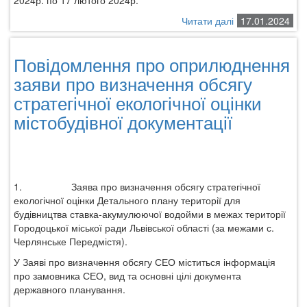
2024р. по 17 лютого 2024р.
Читати далі
про
17.01.2024
Громадське
обговорення
Повідомлення про оприлюднення
ДПТ
щодо
заяви про визначення обсягу
зміни
стратегічної екологічної оцінки
цільового
містобудівної документації
призначення
земельної
ділянки
власності
гр.Наконечного
Артура
1.
Заява про визначення обсягу стратегічної
Андрійовича
екологічної оцінки
Детального плану території для
для
будівництва ставка-акумулюючої водойми в межах території
будівництва
Городоцької міської ради Львівської області (за межами с.
та
Черлянське Передмістя).
обслуговування
У Заяві про визначення обсягу СЕО міститься інформація
об’єктів
про замовника СЕО, вид та основні цілі документа
туристичної
державного планування.
інфраструктури