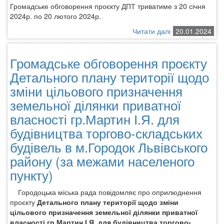
Громадське обговорення проєкту ДПТ триватиме з 20 січня
2024р. по 20 лютого 2024р.
Читати далі
про
20.01.2024
Громадське
обговорення
Громадське обговорення проєкту
проєкту
Детального
Детального плану території щодо
плану
зміни цільового призначення
території
земельної ділянки приватної
земельної
ділянки
власності гр.Мартин І.Я. для
для
будівництва торгово-складських
будівництва
індивідуального
будівель в м.Городок Львівського
гаража
району (за межами населеного
в
пункту)
м.Городок
Львівського
району
Городоцька міська рада повідомляє про оприлюднення
Львівської
проєкту
Детального плану території щодо зміни
області
цільового призначення земельної ділянки приватної
власності гр.Мартин І.Я. для будівництва торгово-