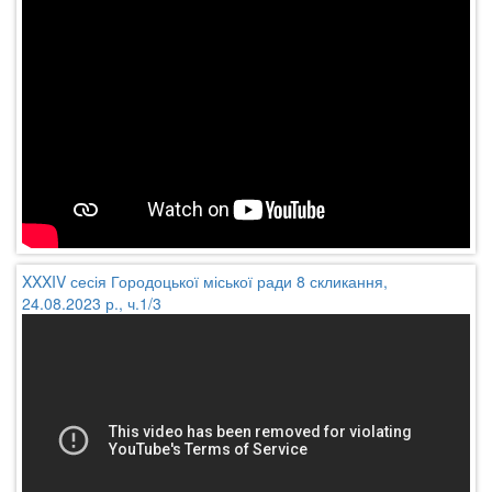
XXXIV сесія Городоцької міської ради 8 скликання,
24.08.2023 р., ч.1/3