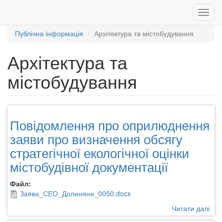
Toggl
navig
Публічна інформація
Архітектура та містобудування
Перейти
до
Архітектура та
основного
вмісту
містобудування
Повідомлення про оприлюднення
заяви про визначення обсягу
стратегічної екологічної оцінки
містобудівної документації
Файл:
Заява_СЕО_Долиняни_0050.docx
Читати далі
про
Пов