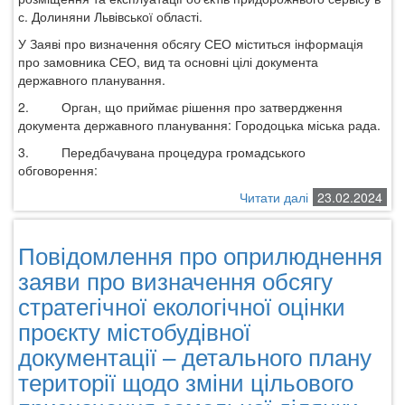
с. Долиняни Львівської області.
У Заяві про визначення обсягу СЕО міститься інформація
про замовника СЕО, вид та основні цілі документа
державного планування.
2.
Орган, що приймає рішення про затвердження
документа державного планування: Городоцька міська рада.
3.
Передбачувана процедура громадського
обговорення:
Читати далі
про
23.02.2024
Повідомлення
про
Повідомлення про оприлюднення
оприлюднення
заяви
заяви про визначення обсягу
про
стратегічної екологічної оцінки
визначення
проєкту містобудівної
обсягу
стратегічної
документації – детального плану
екологічної
території щодо зміни цільового
оцінки
містобудівної