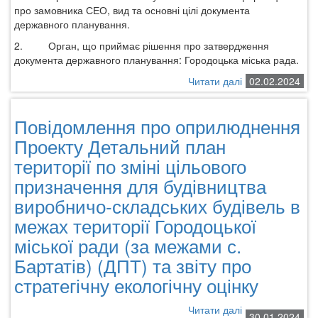
житлового
про замовника СЕО, вид та основні цілі документа
будинку,
державного планування.
господарських
2.
Орган, що приймає рішення про затвердження
будівель
документа державного планування: Городоцька міська рада.
і
споруд
Читати далі
про
02.02.2024
в
Повідомлення
м.Городок
про
Повідомлення про оприлюднення
оприлюднення
заяви
Проекту Детальний план
про
території по зміні цільового
визначення
призначення для будівництва
обсягу
стратегічної
виробничо-складських будівель в
екологічної
межах території Городоцької
оцінки
містобудівної
міської ради (за межами с.
документації
Бартатів) (ДПТ) та звіту про
(дорожній
стратегічну екологічну оцінку
сервіс,
с.Артищів)
Читати далі
про
30.01.2024