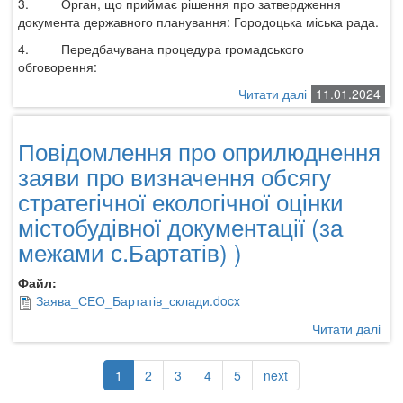
та
3.
Орган, що приймає рішення про затвердження
закладів
документа державного планування: Городоцька міська рада.
громадського
4.
Передбачувана процедура громадського
харчування
обговорення:
на
вул.Верхня
Читати далі
про
11.01.2024
в
Повідомлення
с.Бартатів
про
Повідомлення про оприлюднення
оприлюднення
заяви
заяви про визначення обсягу
про
стратегічної екологічної оцінки
визначення
містобудівної документації (за
обсягу
стратегічної
межами с.Бартатів) )
екологічної
оцінки
Файл:
містобудівної
Заява_СЕО_Бартатів_склади.docx
документації
Читати далі
про
Пов
про
1
2
3
4
5
next
опр
зая