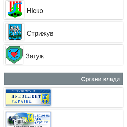
Ніско
Стрижув
Загуж
Органи влади