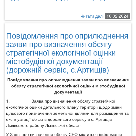
Читати далі
про
16.02.2024
Громадське
обговорення
Повідомлення про оприлюднення
проєкту
Детального
заяви про визначення обсягу
плану
стратегічної екологічної оцінки
території
містобудівної документації
щодо
зміни
(дорожній сервіс, с.Артищів)
цільового
призначення
Повідомлення про оприлюднення заяви про визначення
земельної
обсягу стратегічної екологічної оцінки містобудівної
ділянки
документації
гр.Легана
1.
Заява про визначення обсягу стратегічної
Романа
екологічної оцінки
детального плану території щодо зміни
Івановича
цільового призначення земельної ділянки для розміщення та
для
експлуатації об'єктів дорожнього сервісу в с. Артищів
будівництва
Львівського району Львівської області.
і
обслуговування
У Заяві про визначення обсягу СЕО міститься інформація