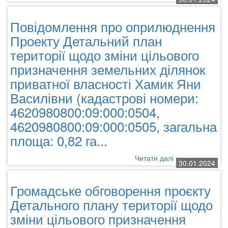
Повідомлення
про
Повідомлення про оприлюднення
оприлюднення
Проекту
Проекту Детальний план
Детальний
території щодо зміни цільового
план
призначення земельних ділянок
території
по
приватної власності Хамик Яни
зміні
Василівни (кадастрові номери:
цільового
призначення
4620980800:09:000:0504,
для
4620980800:09:000:0505, загальна
будівництва
площа: 0,82 га...
виробничо-
складських
будівель
Читати далі
про
30.01.2024
в
Повідомлення
межах
про
Громадське обговорення проєкту
території
оприлюднення
Городоцької
Проекту
Детального плану території щодо
міської
Детальний
зміни цільового призначення
ради
план