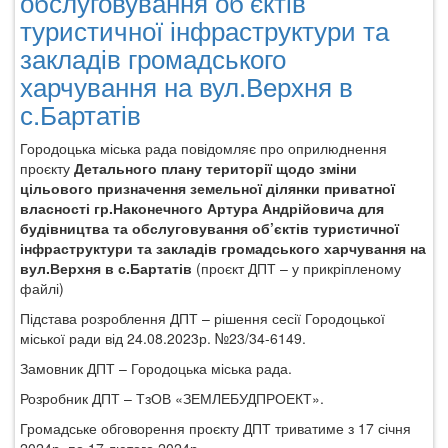
обслуговування об’єктів
земельної
туристичної інфраструктури та
ділянки
закладів громадського
приватної
харчування на вул.Верхня в
власності
гр.Мартин
с.Бартатів
І.Я.
для
Городоцька міська рада повідомляє про оприлюднення
будівництва
проєкту
Детального плану території щодо зміни
торгово-
цільового призначення земельної ділянки приватної
складських
власності гр.Наконечного Артура Андрійовича для
будівель
будівництва та обслуговування об’єктів туристичної
в
інфраструктури та закладів громадського харчування на
м.Городок
вул.Верхня в с.Бартатів
(проєкт ДПТ – у прикріпленому
Львівського
файлі)
району
Підстава розроблення ДПТ – рішення сесії Городоцької
(за
міської ради від 24.08.2023р. №23/34-6149.
межами
населеного
Замовник ДПТ – Городоцька міська рада.
пункту)
Розробник ДПТ – ТзОВ «ЗЕМЛЕБУДПРОЕКТ».
Громадське обговорення проєкту ДПТ триватиме з 17 січня