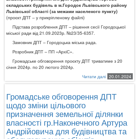
складських будівель в м.Городок Львівського району
Львівської області (за межами населеного пункту)
(проєкт ДПТ – у прикріпленому файлі)
Підстава розроблення ДПТ – рішення сесії Городоцької
міської ради від 21.09.2023р. №23/35-6357.
Замовник ДПТ – Городоцька міська рада.
Розробник ДПТ – ПП «АрхіС».
Громадське обговорення проєкту ДПТ триватиме з 20
січня 2024р. по 20 лютого 2024р.
Читати далі
про
20.01.2024
Громадське
обговорення
Громадське обговорення ДПТ
проєкту
Детального
щодо зміни цільового
плану
призначення земельної ділянки
території
власності гр.Наконечного Артура
щодо
зміни
Андрійовича для будівництва та
цільового
призначення