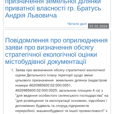
призначення земельної ділянки
документації
приватної власності гр. Братусь
Андрія Львовича
Читати далі
про
23.02.2024
Повідомлення
про
Повідомлення про оприлюднення
оприлюднення
заяви
заяви про визначення обсягу
про
стратегічної екологічної оцінки
визначення
містобудівної документації
обсягу
стратегічної
екологічної
Заява про визначення обсягу стратегічної екологічної
оцінки
оцінки
Детального плану території
щодо зміни
проєкту
цільового призначення земельних ділянок (кадастрові
містобудівної
номери 4620985600:02:000:0051,
документації
4620985600:02:000:0025, загальною площею 4 га) з
–
"для ведення особистого селянського господарства" на
детального
"для розміщення та експлуатації основних, підсобних і
плану
допоміжних будівель та споруд підприємств
території
переробної, машинобудівної та іншої промисловості" з