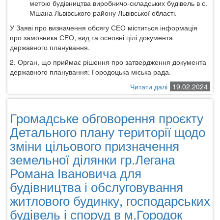
щодо
метою будівництва виробничо-складських будівель в с.
зміни
Мшана
Львівського району
Л
ьвівської області
.
цільового
У Заяві про визначення обсягу СЕО міститься інформація
призначення
про замовника СЕО, вид та основні цілі документа
земельної
державного планування.
ділянки
приватної
2.
Орган, що приймає рішення про затвердження документа
власності
державного планування:
Городоцька міська
рада.
гр.
Читати далі
про
19.02.2024
Братусь
Повідомлення
Андрія
про
Львовича
Громадське обговорення проєкту
оприлюднення
заяви
Детального плану території щодо
про
зміни цільового призначення
визначення
земельної ділянки гр.Легана
обсягу
стратегічної
Романа Івановича для
екологічної
будівництва і обслуговування
оцінки
містобудівної
житлового будинку, господарських
документації
будівель і споруд в м.Городок