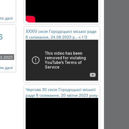
р.
ти далі
про
Рішення
30
XXXIV сесія Городоцької міської ради
6
сесії
8 скликання, 24.08.2023 р., ч.1/3
Городоцької
міської
ради
03.2023
8
скликання
ти далі
про
20
Рішення
квітня
чергової
2023
29
року
Чергова 30 сесія Городоцької міської
сесії
ради 8 скликання, 20 квітня 2023 року
Городоцької
міської
ради
8
скликання,
16