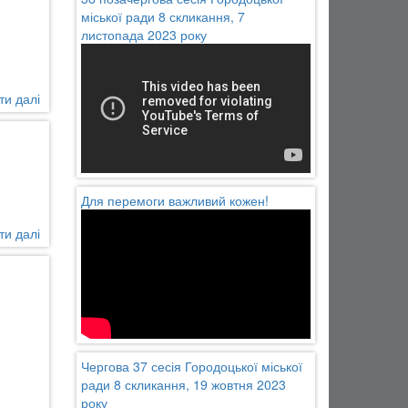
сесії
міської ради 8 скликання, 7
07.11.2023р.
листопада 2023 року
ти далі
про
Рішення
37
сесії
Городоцької
міської
Для перемоги важливий кожен!
ради
8
ти далі
про
скликання
Рішення
19
36
жовтня
позачергової
2023
сесії
року
06.10.2023р.
Чергова 37 сесія Городоцької міської
ради 8 скликання, 19 жовтня 2023
року