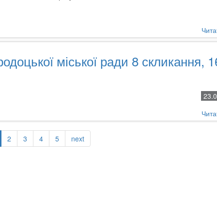
Чита
родоцької міської ради 8 скликання, 1
23.
Чита
2
3
4
5
next