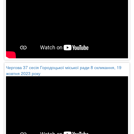
Чергова 37 сесія Городоцької міської ради 8 скликання, 19
жовтня 2023 року