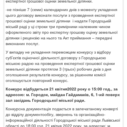
експертної грошової оцінки земельної ділянки.
-не пізніше 7 (семи) календарних днів з моменту укладення
цього договору виконати послуги з проведення експертної
грошової оцінки земельної ділянки
і надати Городоцькій
міській раді у ці строки три примірники належним чином
оформленого звіту про експертну грошову оцінку земельної
ділянки і рецензію на нього та Акт приймання – передачі
виконаних послуг.
У випадку не укладення переможцем конкурсу з відбору
суб’єктів оціночної діяльності
договору з Городоцькою
міською радою на проведення експертної грошової оцінки
земельної ділянки протягом 3 (трьох) робочих днів з дня
оголошення результатів конкурсу, за рішенням комісії
оголошується повторний конкурс.
Конкурс відбудеться
21 квітня
2022 року о 15:00 год., за
адресою: м. Городок, майдан Гайдамаків, 6, 1-ий поверх
зал засідань Городоцької міської ради.
Конкурсна документація подається в запечатаному конверті
до відділу документообігу, звернень та організаційно-
інформаційної діяльності Городоцької міської ради Львівської
області до 18:00 год. 21 квітня 2022 року, за адресою:
м.