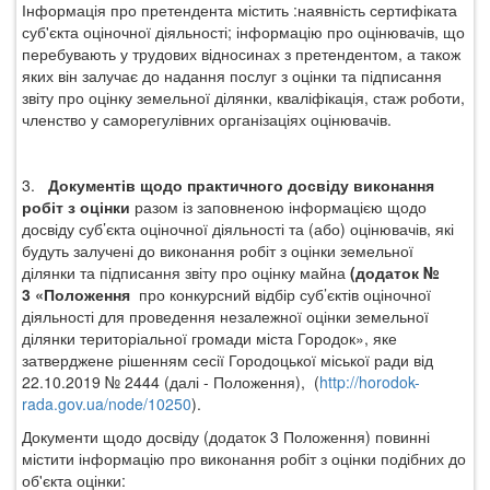
Інформація про претендента містить :
наявність сертифіката
суб'єкта оціночної діяльності; інформацію про оцінювачів, що
перебувають у трудових відносинах з претендентом, а також
яких він залучає до надання послуг з оцінки та підписання
звіту про оцінку земельної ділянки, кваліфікація, стаж роботи,
членство у саморегулівних організаціях оцінювачів.
3.
Документів щодо практичного досвіду виконання
робіт з оцінки
разом із заповненою інформацією щодо
досвіду суб’єкта оціночної діяльності та (або) оцінювачів, які
будуть залучені до виконання робіт з оцінки земельної
ділянки та підписання звіту про оцінку майна
(додаток №
3
«Положення
про конкурсний відбір суб’єктів оціночної
діяльності для проведення незалежної оцінки земельної
ділянки територіальної громади міста Городок
», яке
затверджене рішенням сесії Городоцької міської ради від
22.10.2019 №
2444
(далі - Положення),
(
http://horodok-
rada.gov.ua/node/10250
)
.
Документи щодо досвіду (додаток 3 Положення) повинні
містити інформацію про виконання робіт з оцінки подібних до
об'єкта оцінки: