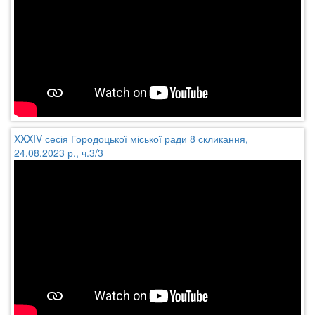
XXXIV сесія Городоцької міської ради 8 скликання,
24.08.2023 р., ч.3/3