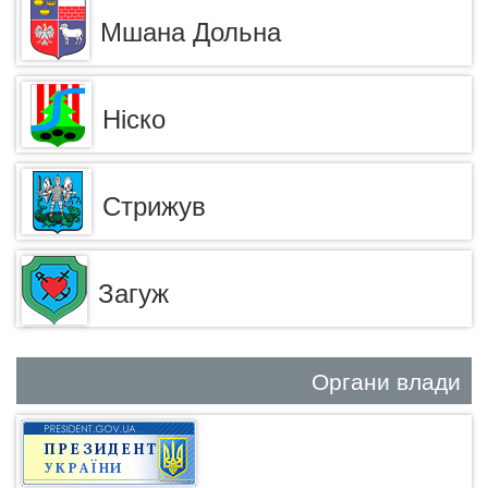
Мшана Дольна
Ніско
Стрижув
Загуж
Органи влади