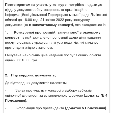
Претендентам на участь у конкурсі потрібно
подати до
відділу документообігу, звернень та організаційно-
інформаційної діяльності Городоцької міської ради Львівської
області до 18:00 год.
21 квітня
2022 року конкурсну
документацію
в запечатаному конверті,
яка складається із:
1.
Конкурсної пропозицій, запечатаної в окремому
конверті
, в якій зазначено пропозиції щодо ціни надання
послуг з оцінки, з урахуванням усіх податків, які сплачує
претендент згідно з законом;
Очікувана найбільша ціна надання послуг з оцінки об’єкта
оцінки: 3310,00 грн.
2.
Підтвердних документів;
До підтвердних документів належать:
-
Заява про участь у конкурсі з відбору суб’єктів
оціночної діяльності за встановленою формою
(додатку № 4
Положення);
-
Інформація про претендента
(додаток 5 Положення).