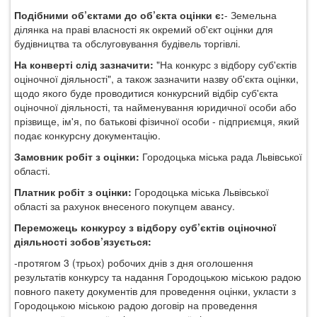
Подібними об’єктами до об’єкта оцінки є:
-
Земельна
ділянка на праві власності як окремий об'єкт оцінки для
будівництва та обслуговування будівель
торгівлі.
На конверті слід зазначити:
"На конкурс з відбору суб'єктів
оціночної діяльності", а також зазначити назву об'єкта оцінки,
щодо якого буде проводитися конкурсний відбір суб'єкта
оціночної діяльності, та найменування юридичної особи або
прізвище, ім'я, по батькові фізичної особи - підприємця, який
подає конкурсну документацію.
Замовник робіт з оцінки:
Городоцька міська рада Львівської
області.
Платник робіт з оцінки:
Городоцька міська Львівської
області
за рахунок внесеного покупцем авансу
.
Переможець конкурсу з відбору суб’єктів оціночної
діяльності зобов’язується:
-протягом 3 (трьох) робочих днів з дня оголошення
результатів конкурсу та надання Городоцькою міською радою
повного пакету документів для проведення оцінки, укласти з
Городоцькою міською радою договір на проведення