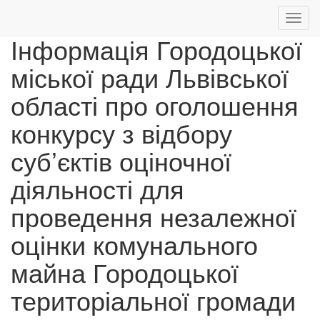
Toggl
navig
Інформація Городоцької
Перейти
міської ради Львівської
до
основного
області про оголошення
вмісту
конкурсу з відбору
суб’єктів оціночної
діяльності для
проведення незалежної
оцінки комунального
майна Городоцької
територіальної громади