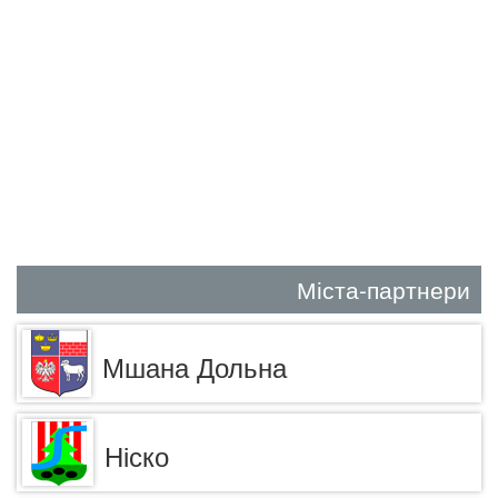
Міста-партнери
Мшана Дольна
Ніско