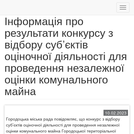
Toggl
navig
Інформація про
Перейти
результати конкурсу з
до
основного
відбору суб’єктів
вмісту
оціночної діяльності для
проведення незалежної
оцінки комунального
майна
10.02.2023
Городоцька міська рада повідомляє, що конкурс з відбору
суб’єктів оціночної діяльності для проведення незалежної
оцінки комунального майна Городоцької територіальної