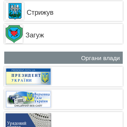
Стрижув
Загуж
Органи влади