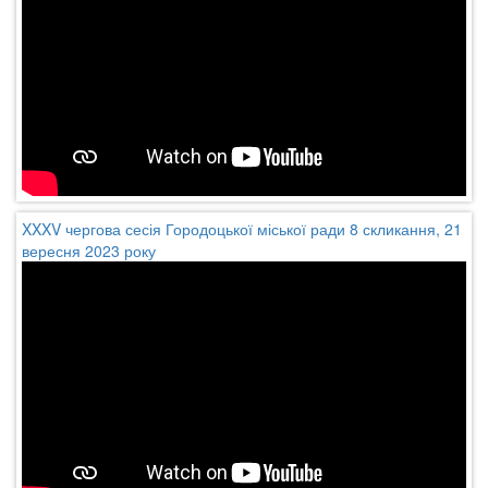
XXXV чергова сесія Городоцької міської ради 8 скликання, 21
вересня 2023 року