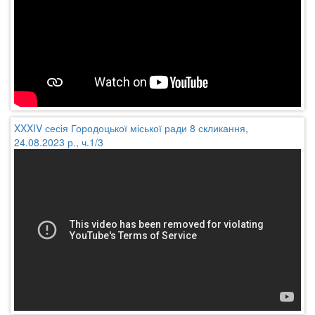
XXXIV сесія Городоцької міської ради 8 скликання,
24.08.2023 р., ч.1/3