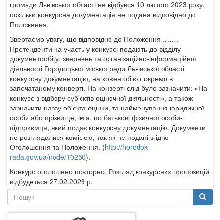
громади Львівської області не відбувся 10 лютого 2023 року,
оскільки конкурсна документація не подана відповідно до
Положення.
Звертаємо увагу, що відповідно до Положення …….
Претенденти на участь у конкурсі подають до відділу
документообігу, звернень та організаційно-інформаційної
діяльності Городоцької міської ради Львівської області
конкурсну документацію, на кожен об’єкт окремо в
запечатаному конверті. На конверті слід було зазначити: «На
конкурс з відбору суб’єктів оціночної діяльності», а також
зазначити назву об’єкта оцінки, та найменування юридичної
особи або прізвище, ім’я, по батькові фізичної особи-
підприємця, який подає конкурсну документацію. Документи
не розглядалися комісією, так як не подані згідно
Оголошення та Положення. (
http://horodok-
rada.gov.ua/node/10250
).
Конкурс оголошено повторно. Розгляд конкурсних пропозицій
відбудеться 27.02.2023 р.
Пошукова
форма
Пошук