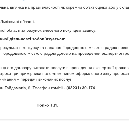
льна ділянка на праві власності як окремий об'єкт оцінки або у скла
Львівської області.
кої області за рахунок внесеного покупцем авансу
.
чної діяльності зобов’язується:
я результатів конкурсу та надання Городоцькою міською радою повн
 з Городоцькою міською радою договір на проведення експертної гр
я цього договору виконати послуги з проведення експертної грошов
ці строки три примірники належним чином оформленого звіту про екс
риймання – передачі виконаних послуг.
н Гайдамаків, 6.
Телефон комісії -
(03231) 30-174.
Попко Т.Й.