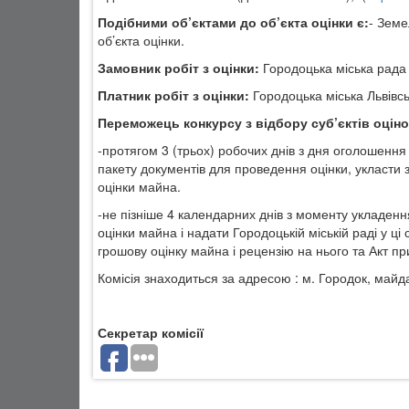
Подібними об’єктами до об’єкта оцінки є:
- Земе
об’єкта оцінки
.
Замовник робіт з оцінки:
Городоцька міська рада 
Платник робіт з оцінки:
Городоцька міська Львівсь
Переможець конкурсу з відбору суб’єктів оціно
-протягом 3 (трьох) робочих днів з дня оголошенн
пакету документів для проведення оцінки, укласти
оцінки майна.
-не пізніше 4 календарних днів з моменту укладенн
оцінки майна і надати Городоцькій міській раді у 
грошову оцінку майна і рецензію на нього та Акт п
Комісія знаходиться за адресою :
м. Городок, майда
Секретар комісії