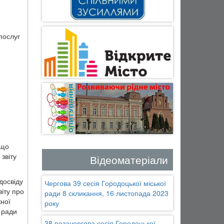
послуг
 що
звіту
Відеоматеріали
досвіду
Чергова 39 сесія Городоцької міської
віту про
ради 8 скликання, 16 листопада 2023
жної
року
 ради
38 позачергова сесія Городоцької