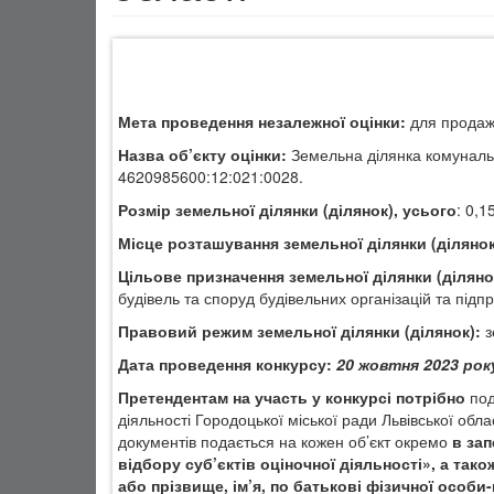
Мета проведення незалежної оцінки:
для продажу
Назва об’єкту оцінки:
Земельна ділянка комуналь
4620985600:12:021:0028.
Розмір земельної ділянки (ділянок), усього
: 0,1
Місце розташування земельної ділянки (діляно
Цільове призначення земельної ділянки (діляно
будівель та споруд будівельних організацій та підп
Правовий режим земельної ділянки (ділянок):
з
Дата проведення конкурсу:
20 жовтня 2023 рок
Претендентам на участь у конкурсі потрібно
под
діяльності Городоцької міської ради Львівської обла
документів подається на кожен об’єкт окремо
в за
відбору суб’єктів оціночної діяльності», а так
або прізвище, ім’я, по батькові фізичної особи