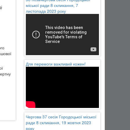
міської ради 8 скликання, 7
ді
листопада 2023 року
ого
ошової
Для перемоги важливий кожен!
ої
пертну
Чергова 37 сесія Городоцької міської
ради 8 скликання, 19 жовтня 2023
року