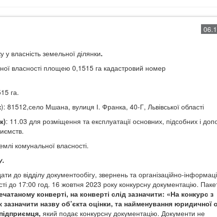
06.
 у власність земельної ділянки
.
ної власності площею 0,1515 га кадастровий номер
515 га.
к
): 81512,село Мшана, вулиця І. Франка, 40-Г,
Львівської області
к)
: 11.03 для розміщення та
експлуатації основних, підсобних і до
риємств.
емлі комунальної власності.
у.
ати до відділу документообігу, звернень та організаційно-інформац
сті
до 17:00 год. 16 жовтня 2023 року
конкурсну документацію. Паке
печатаному конверті,
на конверті слід зазначити: «На конкурс з
ож зазначити назву об’єкта оцінки, та найменування юридичної
-підприємця,
який подає конкурсну документацію. Документи не