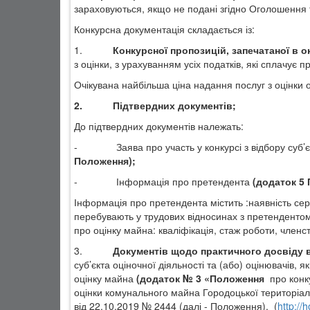
зараховуються, якщо не подані згідно Оголошення
Конкурсна документація складається із:
1.
Конкурсної пропозицій, запечатаної в 
з оцінки, з урахуванням усіх податків, які сплачує п
Очікувана найбільша ціна надання послуг з оцінки о
2.
Підтвердних документів;
До підтвердних документів належать:
-
Заява про участь у конкурсі з відбору суб
Положення);
-
Інформація про претендента
(додаток 5
Інформація про претендента містить :
наявність сер
перебувають у трудових відносинах з претендентом, 
про оцінку майна: кваліфікація, стаж роботи, членс
3.
Документів щодо практичного досвіду в
суб’єкта оціночної діяльності та (або) оцінювачів, я
оцінку майна
(додаток № 3
«Положення
про конк
оцінки комунального майна Городоцької територіа
від 22.10.2019 №
2444
(далі - Положення),
(
http://