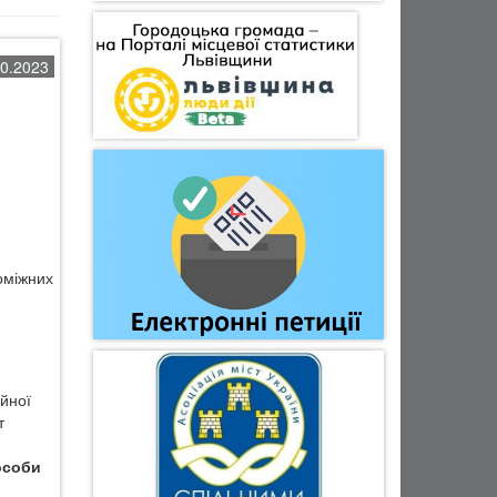
10.2023
поміжних
ійної
т
 особи