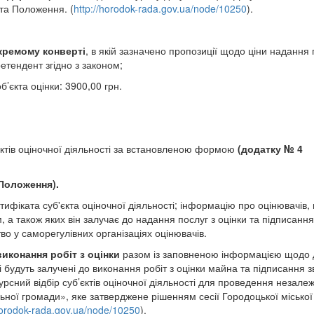
 та Положення.
(
http://horodok-rada.gov.ua/node/10250
).
окремому конверті
, в якій зазначено пропозиції щодо ціни надання 
ретендент згідно з законом;
б’єкта оцінки: 3900,00 грн.
’єктів оціночної діяльності за встановленою формою
(додатку № 4
 Положення).
тифіката суб'єкта оціночної діяльності; інформацію про оцінювачів,
а також яких він залучає до надання послуг з оцінки та підписання 
тво у саморегулівних організаціях оцінювачів.
иконання робіт з оцінки
разом із заповненою інформацією щодо 
кі будуть залучені до виконання робіт з оцінки майна та підписання з
урсний відбір суб’єктів оціночної діяльності для проведення незале
льної громади
», яке затверджене рішенням сесії Городоцької міської
horodok-rada.gov.ua/node/10250
)
.