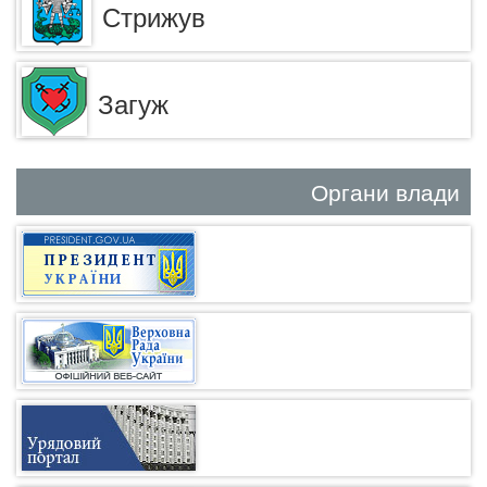
Стрижув
Загуж
Органи влади