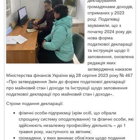
декларування
громадянами доходів,
отриманих у 2023
році. Податківці
зауваж
или
, що з
початку 2024 року діє
нова форма
податкової декларації
та інструкція щодо її
заповнення, оновлена
редакція яких
затверджена наказом
Міністерства фінансів України від 28 серпня 2023 року № 467
«Про затвердження Змін до форми податкової декларації
про майновий стан і доходи та Інструкції щодо заповнення
податкової декларації про майновий стан і доходи».
Строки подання декларації:
фізичні особи-підприємці (крім осіб, що обрали
спрощену систему оподаткування) та фізичні особи, які
здійснюють незалежну професійну діяльність – до 1
травня року, наступного за звітним;
громадяни, у яких виникає обов’язок щодо подання