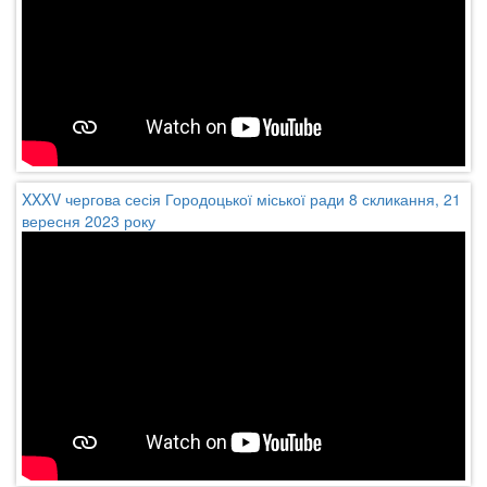
XXXV чергова сесія Городоцької міської ради 8 скликання, 21
вересня 2023 року