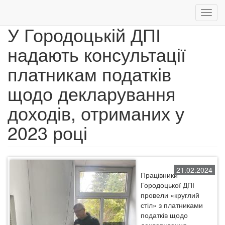
Toggl
navig
У Городоцькій ДПІ
Перейти
надають консультації
до
основного
платникам податків
вмісту
щодо декларування
доходів, отриманих у
2023 році
21.02.2024
Працівники
Городоцької
ДПІ
провели «круглий
стіл» з
платникам
и
податків щодо