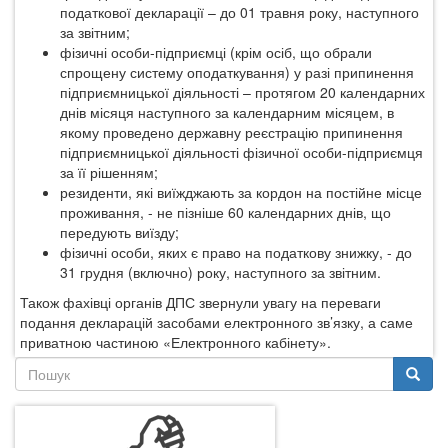
податкової декларації – до 01 травня року, наступного
за звітним;
фізичні особи-підприємці (крім осіб, що обрали
спрощену систему оподаткування) у разі припинення
підприємницької діяльності – протягом 20 календарних
днів місяця наступного за календарним місяцем, в
якому проведено державну реєстрацію припинення
підприємницької діяльності фізичної особи-підприємця
за її рішенням;
резиденти, які виїжджають за кордон на постійне місце
проживання, - не пізніше 60 календарних днів, що
передують виїзду;
фізичні особи, яких є право на податкову знижку, - до
31 грудня (включно) року, наступного за звітним.
Також фахівці органів ДПС звер
нули
увагу на переваги
подання декларацій засобами електронного зв’язку, а саме
приватною частиною «Електронного кабінету».
Пошукова
форма
Пошук