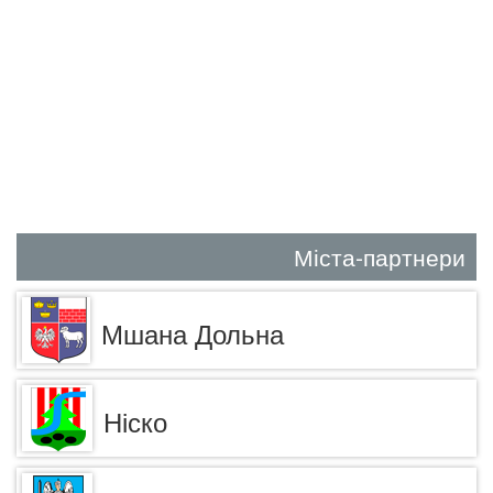
Міста-партнери
Мшана Дольна
Ніско