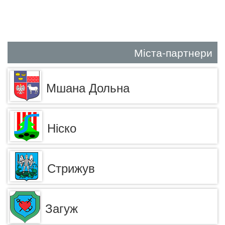
Міста-партнери
Мшана Дольна
Ніско
Стрижув
Загуж