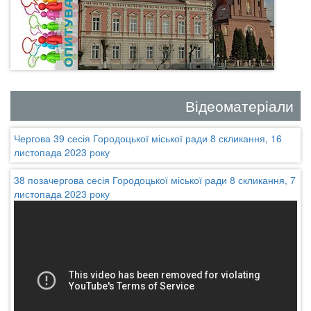
Відеоматеріали
Чергова 39 сесія Городоцької міської ради 8 скликання, 16
листопада 2023 року
38 позачергова сесія Городоцької міської ради 8 скликання, 7
листопада 2023 року