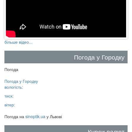
більше відео...
Погода у Городку
Погода
Погода у
Городку
вологість:
тиск:
вітер:
Погода на
sinoptik.ua
у Львові
Курси валют