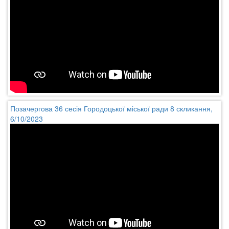
Позачергова 36 сесія Городоцької міської ради 8 скликання,
6/10/2023