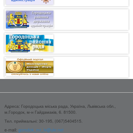
Адреса: Городоцька міська рада, Україна, Львівська обл.,
м.Городок, м-н Гайдамаків, 6. 81500.
Тел. приймальні: 30-195, (067)5404515.
e-mail:
gorodok_mr_lv@ukr.net