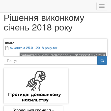
Toggl
navig
Рішення виконкому
Перейти
січень 2018 року
до
основного
вмісту
Файл:
виконком 25.01.2018 року.rar
Submitted by gmr_redactor on вт, 01/30/2018 - 17:49
Пошукова
форма
Пошук