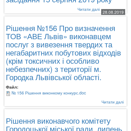
міс
у
Читати далі
про
28.08.2019
вер
Рішення
201
міськвиконкому
рок
Рішення №156 Про визначення
із
засідання
ТОВ «АВЕ Львів» виконавцем
15
послуг з вивезення твердих та
серпня
негабаритних побутових відходів
2019
року
(крім токсичних і особливо
небезпечних) з території м.
Городка Львівської області.
Файл:
№ 156 Рішення виконкому конкурс.doc
Читати далі
про
Ріш
№1
Рішення виконавчого комітету
Пр
виз
Городоцької міської ради, липень
ТО