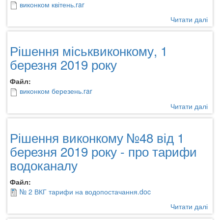
виконком квітень.rar
Читати далі
про
Ріш
міс
Рішення міськвиконкому, 1
4
кві
березня 2019 року
201
рок
Файл:
виконком березень.rar
Читати далі
про
Ріш
міс
Рішення виконкому №48 від 1
1
бер
березня 2019 року - про тарифи
201
водоканалу
рок
Файл:
№ 2 ВКГ тарифи на водопостачання.doc
Читати далі
про
Ріш