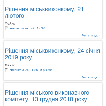
вик
Рішення міськвиконкому, 21
№4
від
лютого
1
бер
Файл:
201
виконком лютий (1).rar
рок
Читати далі
про
-
Ріш
про
міс
тар
Рішення міськвиконкому, 24 січня
21
вод
лют
2019 року
Файл:
виконком 24.01.2019 рік.rar
Читати далі
про
Ріш
міс
Рішення міського виконавчого
24
січ
комітету, 13 грудня 2018 року
201
рок