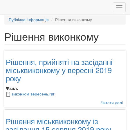
Toggl
navig
Публічна інформація
Рішення виконкому
Перейти
до
Рішення виконкому
основного
вмісту
Рішення, прийняті на засіданні
міськвиконкому у вересні 2019
року
Файл:
виконком вересень.rar
Читати далі
про
Ріш
при
Рішення міськвиконкому із
на
зас
засідання 15 серпня 2019 року