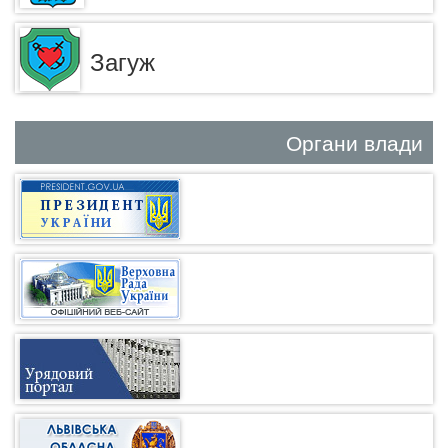
Загуж
Органи влади