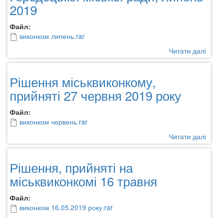
2019
«А
Льв
Файл:
вик
виконком липень.rar
пос
з
Читати далі
про
вив
Ріш
тве
вик
Рішення міськвиконкому,
та
ком
нег
Гор
прийняті 27 червня 2019 року
поб
міс
від
рад
Файл:
(кр
лип
виконком червень.rar
ток
201
і
Читати далі
про
осо
Ріш
неб
міс
Рішення, прийняті на
з
при
тер
27
міськвиконкомі 16 травня
м.
чер
Гор
201
Файл:
Льв
рок
виконком 16.05.2019 року.rar
обл