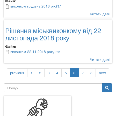
Файл:
виконком грудень 2018 рік.rar
Читати далі
про
Ріш
міс
Рішення міськвиконкому від 22
вик
ком
листопада 2018 року
13
гру
Файл:
201
виконком 22.11.2018 року.rar
рок
Читати далі
про
Ріш
міс
previous
1
2
3
4
5
6
7
8
next
від
22
Пошукова
лис
201
форма
Пошук
рок