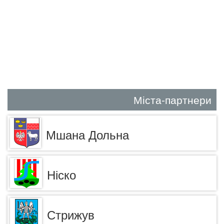
Міста-партнери
Мшана Дольна
Ніско
Стрижув