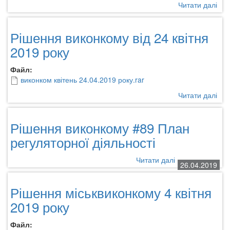
Читати далі
про
Ріш
при
Рішення виконкому від 24 квітня
на
міс
2019 року
16
тра
Файл:
виконком квітень 24.04.2019 року.rar
Читати далі
про
Ріш
вик
Рішення виконкому #89 План
від
24
регуляторної діяльності
кві
201
Читати далі
про
26.04.2019
рок
Рішення
виконкому
Рішення міськвиконкому 4 квітня
#89
План
2019 року
регуляторної
діяльності
Файл: