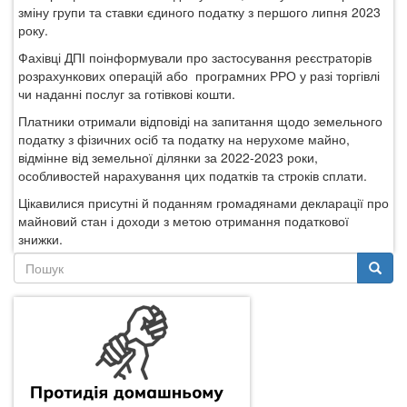
зміну групи та ставки єдиного податку з першого липня 2023
року.
Фахівці ДПІ поінформували про застосування реєстраторів
розрахункових операцій або програмних РРО у разі торгівлі
чи наданні послуг за готівкові кошти.
Платники
отримали відповіді на запитання
щодо земельного
податку з фізичних осіб та податку на нерухоме майно,
відмінне від земельної ділянки за 2022-2023 роки,
особливост
ей
нарахування
ц
их податків та строків сплати.
Цікавилися присутні й подання
м
громадянами декларації про
майновий стан і доходи з метою отримання податкової
знижки.
Пошукова
форма
Пошук