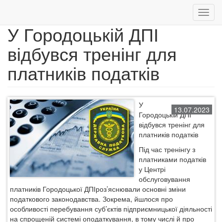
Toggl
navig
У Городоцькій ДПІ
Перейти
відбувся тренінг для
до
основного
платників податків
вмісту
У
13.07.2023
Городоцькій ДПІ
відбувся тренінг для
платників податків
Під час тренінгу з
платниками податків
у Центрі
обслуговування
платників Городоцької
ДПІ
роз’яснювали
основні змін
и
податкового законодавства. Зокрема, йшлося
про
особливості перебування суб’єктів підприємницької діяльності
на спрощеній системі оподаткування, в тому числі
й про