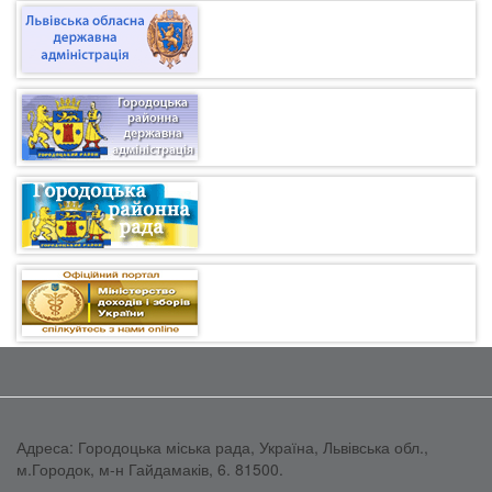
Адреса: Городоцька міська рада, Україна, Львівська обл.,
м.Городок, м-н Гайдамаків, 6. 81500.