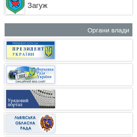
Загуж
Органи влади