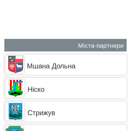
Міста-партнери
Мшана Дольна
Ніско
Стрижув