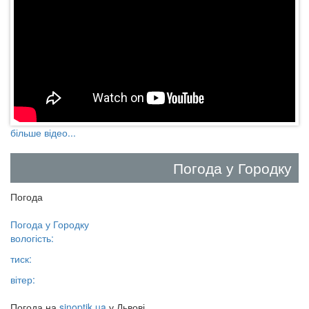
більше відео...
Погода у Городку
Погода
Погода у
Городку
вологість:
тиск:
вітер:
Погода на
sinoptik.ua
у Львові