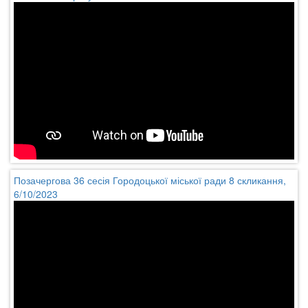
Позачергова 36 сесія Городоцької міської ради 8 скликання,
6/10/2023