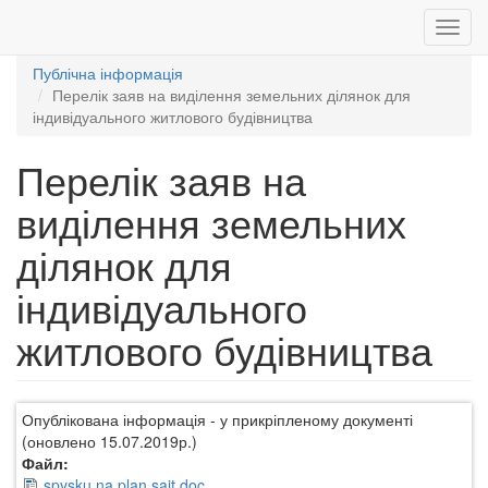
Toggl
navig
Публічна інформація
Перейти
Перелік заяв на виділення земельних ділянок для
до
індивідуального житлового будівництва
основного
вмісту
Перелік заяв на
виділення земельних
ділянок для
індивідуального
житлового будівництва
Опублікована інформація - у прикріпленому документі
(оновлено 15.07.2019р.)
Файл:
spysku na plan sajt.doc