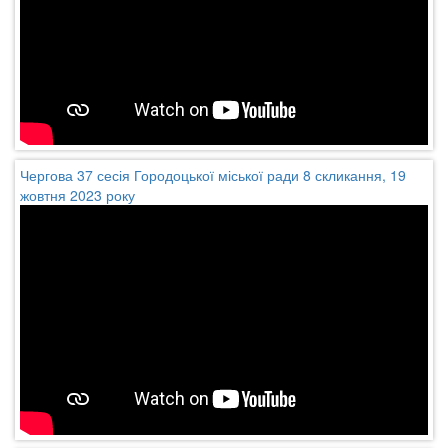
Чергова 37 сесія Городоцької міської ради 8 скликання, 19
жовтня 2023 року