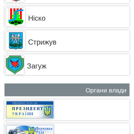
Ніско
Стрижув
Загуж
Органи влади