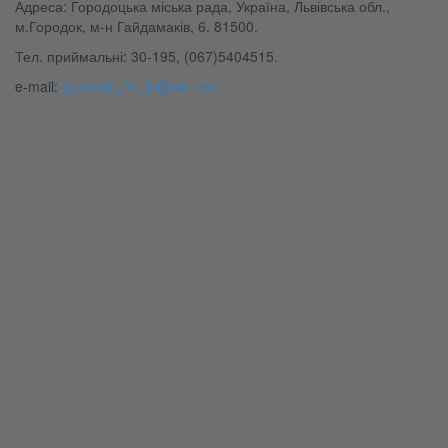
Адреса: Городоцька міська рада, Україна, Львівська обл.,
м.Городок, м-н Гайдамаків, 6. 81500.
Тел. приймальні: 30-195, (067)5404515.
e-mail:
gorodok_mr_lv@ukr.net