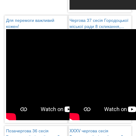
Для перемоги важливий
Чергова 37 сесія Городоцької
кожен!
міської ради 8 скликання,...
Позачергова 36 сесія
XXXV чергова сесія