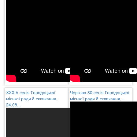
XXXIV сесія Городоцької
Чергова 30 сесія Городоцької
міської ради 8 скликання,
міської ради 8 скликання,...
24.08...