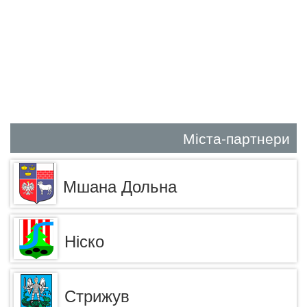
Міста-партнери
Мшана Дольна
Ніско
Стрижув