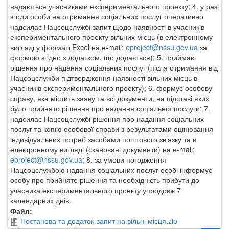
надаються учасниками експериментального проекту; 4. у разі
згоди особи на отримання соціальних послуг оперативно
надсилає Нацсоцслужбі запит щодо наявності в учасників
експериментального проекту вільних місць (в електронному
вигляді у форматі Excel на е-mail:
eproject@nssu.gov.ua
за
формою згідно з додатком, що додається); 5. приймає
рішення про надання соціальних послуг (після отримання від
Нацсоцслужби підтвердження наявності вільних місць в
учасників експериментального проекту); 6. формує особову
справу, яка містить заяву та всі документи, на підставі яких
було прийнято рішення про надання соціальної послуги; 7.
надсилає Нацсоцслужбі рішення про надання соціальних
послуг та копію особової справи з результатами оцінювання
індивідуальних потреб засобами поштового зв’язку та в
електронному вигляді (скановані документи) на е-mail:
eproject@nssu.gov.ua
; 8. за умови погодження
Нацсоцслужбою надання соціальних послуг особі інформує
особу про прийняте рішення та необхідність прибути до
учасника експериментального проекту упродовж 7
календарних днів.
Файл:
Постанова та додаток-запит на вільні місця.zip