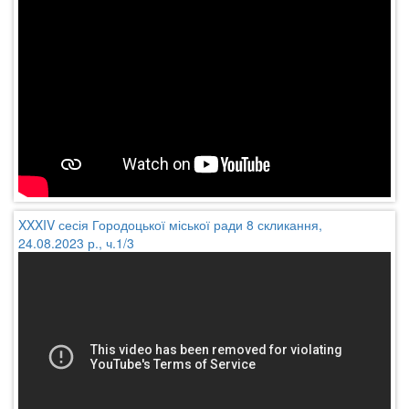
XXXIV сесія Городоцької міської ради 8 скликання,
24.08.2023 р., ч.1/3