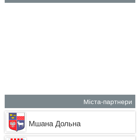
Міста-партнери
Мшана Дольна