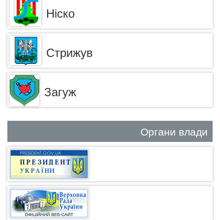
Ніско
Стрижув
Загуж
Органи влади