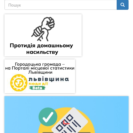
Пошукова
форма
Пошук