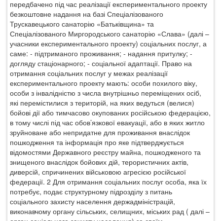
передбачено під час реалізації експериментального проекту
безкоштовне надання на базі Спеціалізованого
Трускавецького санаторію «Батьківщина» та
Спеціалізованого Миргородського санаторію «Слава» (далі –
учасники експериментального проекту) соціальних послуг, а
саме: - підтриманого проживання; - надання притулку; -
догляду стаціонарного; - соціальної адаптації. Право на
отримання соціальних послуг у межах реалізації
експериментального проекту мають: особи похилого віку,
особи з інвалідністю з числа внутрішньо переміщених осіб,
які перемістилися з територій, на яких ведуться (велися)
бойові дії або тимчасово окупованих російською федерацією,
в тому числі під час обов’язкової евакуації, або в яких житло
зруйноване або непридатне для проживання внаслідок
пошкодження та інформація про яке підтверджується
відомостями Державного реєстру майна, пошкодженого та
знищеного внаслідок бойових дій, терористичних актів,
диверсій, спричинених військовою агресією російської
федерації. 2 Для отримання соціальних послуг особа, яка їх
потребує, подає структурному підрозділу з питань
соціального захисту населення держадміністрацій,
виконавчому органу сільських, селищних, міських рад ( далі –