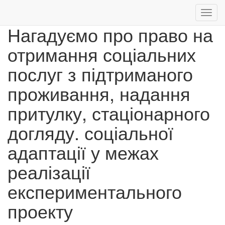
Toggl
navig
Нагадуємо про право на
Перейти
отримання соціальних
до
основного
послуг з підтриманого
вмісту
проживання, надання
притулку, стаціонарного
догляду. соціальної
адаптації у межах
реалізації
експериментального
проекту