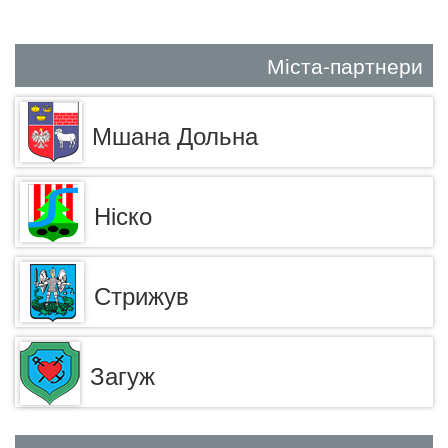
Міста-партнери
Мшана Дольна
Ніско
Стрижув
Загуж