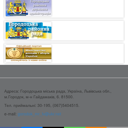
Адреса: Городоцька міська рада, Україна, Львівська обл.,
м.Городок, м-н Гайдамаків, 6. 81500.
Тел. приймальні: 30-195, (067)5404515.
e-mail:
gorodok_mr_lv@ukr.net