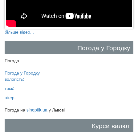
більше відео...
Погода у Городку
Погода
Погода у
Городку
вологість:
тиск:
вітер:
Погода на
sinoptik.ua
у Львові
Курси валют