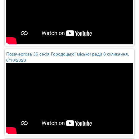
Позачергова 36 сесія Городоцької міської ради 8 скликання,
6/10/2023