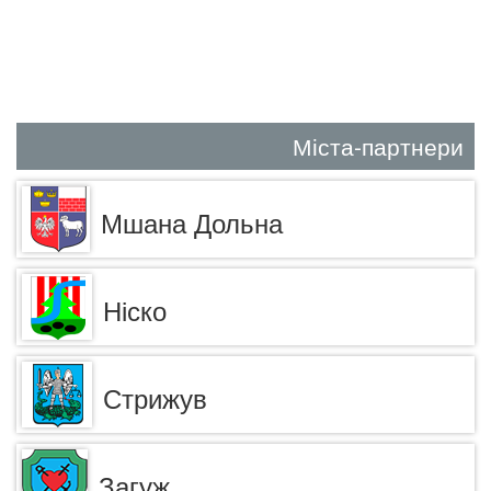
Міста-партнери
Мшана Дольна
Ніско
Стрижув
Загуж