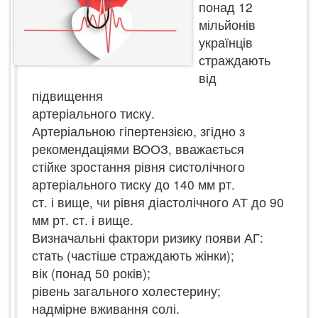
понад 12
мільйонів
українців
страждають
від
підвищення
артеріального тиску.
Артеріальною гіпертензією, згідно з
рекомендаціями ВООЗ, вважається
стійке зростання рівня систолічного
артеріального тиску до 140 мм рт.
ст. і вище, чи рівня діастолічного АТ до 90
мм рт. ст. і вище.
Визначальні фактори ризику появи АГ:
стать (частіше страждають жінки);
вік (понад 50 років);
рівень загального холестерину;
надмірне вживання солі.