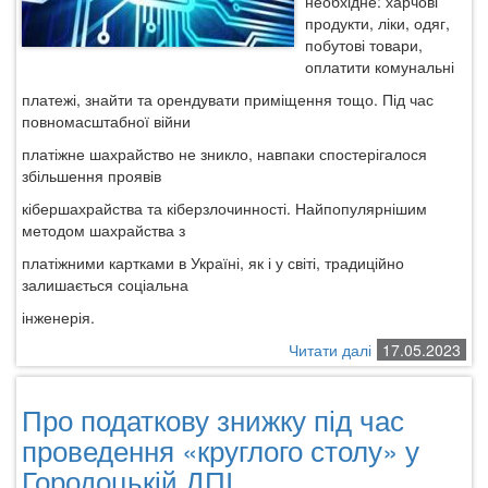
необхідне: харчові
продукти, ліки, одяг,
побутові товари,
оплатити комунальні
платежі, знайти та орендувати приміщення тощо. Під час
повномасштабної війни
платіжне шахрайство не зникло, навпаки спостерігалося
збільшення проявів
кібершахрайства та кіберзлочинності. Найпопулярнішим
методом шахрайства з
платіжними картками в Україні, як і у світі, традиційно
залишається соціальна
інженерія.
Читати далі
про
17.05.2023
Підвищуємо
рівень
Про податкову знижку під час
обізнаності
щодо
проведення «круглого столу» у
протидії
Городоцькій ДПІ
кібершахрайств