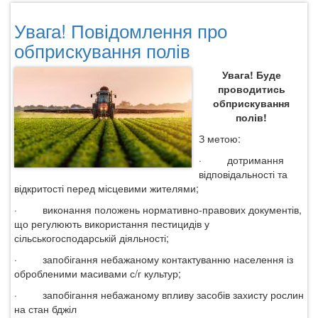
Буде
Увага! Повідомлення про
проводитись
обприскування
обприскування полів
полів!
Увага! Буде
проводитись
обприскування
полів!
З метою:
·
дотримання
відповідальності та
відкритості перед місцевими жителями;
·
виконання положень нормативно-правових документів,
що регулюють використання пестицидів у
сільськогосподарській діяльності;
·
запобігання небажаному контактуванню населення із
обробленими масивами с/г культур;
·
запобігання небажаному впливу засобів захисту рослин
на стан бджіл