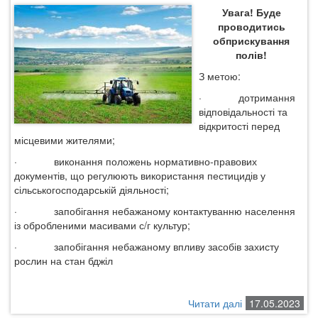
БОРОТЬБИ
Увага! Буде
З
проводитись
АРТЕРІАЛЬНО
обприскування
ГІПЕРТЕНЗІЄЮ
полів!
(За
З метою:
інформацією
епідеміологів)
·
дотримання
відповідальності та
відкритості перед
місцевими жителями;
·
виконання положень нормативно-правових
документів, що регулюють використання пестицидів у
сільськогосподарській діяльності;
·
запобігання небажаному контактуванню населення
із обробленими масивами с/г культур;
·
запобігання небажаному впливу засобів захисту
рослин на стан бджіл
Читати далі
про
17.05.2023
Увага!