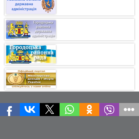
Адреса: Городоцька міська рада, Україна, Львівська обл.,
м.Городок, м-н Гайдамаків, 6. 81500.
Тел. приймальні: 30-195, (067)5404515.