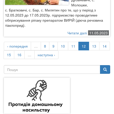
Молошки,
с. Братковичі, с. Бар, с. Милятин про те, що у період з
12.05.2023 до 17.05.2023р. підприємство проводитиме
обприскування ріпаку препаратом ВИРІЙ (діюча речовина
тіаклоприд).
Читати далі
про
11.05.2023
До
уваги
‹ попередня
…
8
9
10
11
12
13
14
пасічників!
Враховуйте
15
16
…
наступна ›
у
своїй
Пошукова
діяльності,
форма
що
Пошук
від
завтра,
12
травня,
шість
днів
поспіль