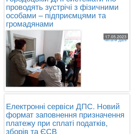
проводять зустрічі з фізичними
особами – підприємцями та
громадянами
17.05.2023
Читати далі
про
Роз
і
доп
У
Гор
ДПІ
сис
про
зуст
з
Електронні сервіси ДПС. Новий
фіз
осо
формат заповнення призначення
–
платежу при сплаті податків,
під
зборів та ЄСВ
та