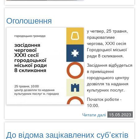
під
час
бри
Оголошення
у четвер, 25 травня,
працюватиме
чергова, ХХХІ сесія
Городоцької міської
ради 8 скликання.
Засідання відбудеться
в приміщенні
городоцького центру
дозвілля та надання
культурних послуг.
Початок роботи -
10:00.
Читати далі
про
15.05.2023
Оголошення
До відома зацікавлених суб’єктів