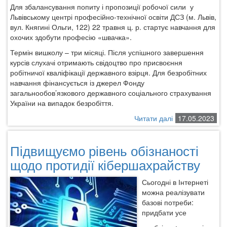
Для збалансування попиту і пропозиції робочої сили
у
Львівському центрі професійно-технічної освіти ДСЗ (м. Львів,
вул. Княгині Ольги, 122) 22 травня ц. р. стартує навчання для
охочих здобути професію «швачка».
Термін вишколу – три місяці. Після успішного завершення
курсів слухачі отримають свідоцтво про присвоєння
робітничої кваліфікації державного взірця. Для безробітних
навчання фінансується із джерел Фонду
загальнообов’язкового державного соціального страхування
України на випадок безробіття.
Читати далі
про
17.05.2023
У
Львівському
Підвищуємо рівень обізнаності
ЦПТО
ДСЗ
щодо протидії кібершахрайству
стартує
навчання
Сьогодні в Інтернеті
за
можна реалізувати
професією
базові потреби:
«швачка»
придбати усе