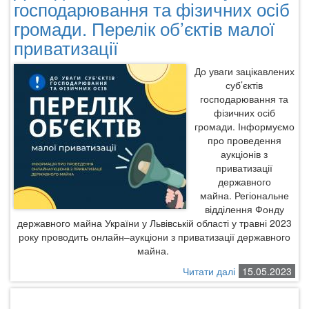
господарювання та фізичних осіб
громади. Перелік об’єктів малої
приватизації
До уваги зацікавлених
суб’єктів
господарювання та
фізичних осіб
громади.
Інформуємо
про проведення
аукціонів з
приватизації
державного
майна. Регіональне
відділення Фонду
державного майна України у Львівській області у травні 2023
року проводить онлайн–аукціони з приватизації державного
майна.
Читати далі
про
15.05.2023
До
відома