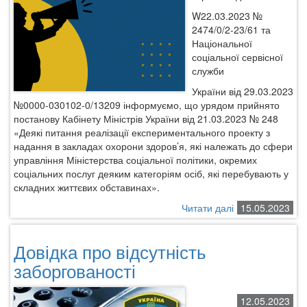
W22.03.2023 №
2474/0/2-23/61 та
Національної
соціальної сервісної
служби
України від 29.03.2023
№0000-030102-0/13209 інформуємо, що урядом
прийнято
постанову Кабінету Міністрів України від 21.03.2023 № 248
«Деякі
питання реалізації експериментального проекту з
надання в закладах охорони
здоров’я, які належать до сфери
управління Міністерства соціальної політики,
окремих
соціальних послуг деяким категоріям осіб, які перебувають у
складних
життєвих обставинах».
Читати далі
про
15.05.2023
В
Україні
Довідка про відсутність
започатковуєтьс
експериментал
заборгованості
проект
з
12.05.2023
надання