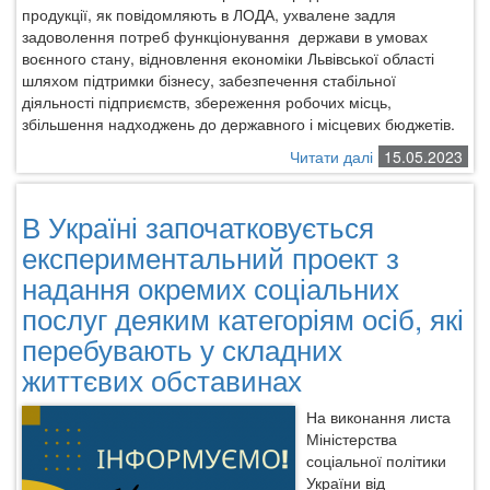
продукції, як повідомляють в ЛОДА, ухвалене задля
задоволення потреб функціонування держави в умовах
воєнного стану, відновлення економіки Львівської області
шляхом підтримки бізнесу, забезпечення стабільної
діяльності підприємств, збереження робочих місць,
збільшення надходжень до державного і місцевих бюджетів.
Читати далі
про
15.05.2023
З
11
В Україні започатковується
травня
в
експериментальний проект з
області
надання окремих соціальних
змінили
послуг деяким категоріям осіб, які
правила
реалізації
перебувають у складних
алкоголю
життєвих обставинах
На виконання листа
Міністерства
соціальної політики
України від