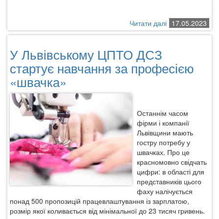
Читати далі
про
17.05.2023
Увага!
Повідомлення
У Львівському ЦПТО ДСЗ
про
обприскування
стартує навчання за професією
полів
«швачка»
Останнім часом
фірми і компанії
Львівщини мають
гостру потребу у
швачках. Про це
красномовно свідчать
цифри: в області для
представників цього
фаху налічується
понад 500 пропозицій працевлаштування із зарплатою,
розмір якої коливається від мінімальної до 23 тисяч гривень.