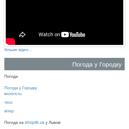
більше відео...
Погода у Городку
Погода
Погода у
Городку
вологість:
тиск:
вітер:
Погода на
sinoptik.ua
у Львові