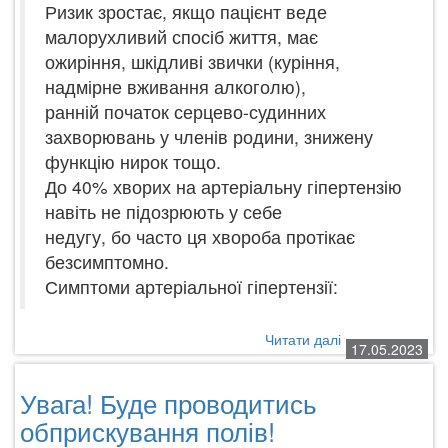
Ризик зростає, якщо пацієнт веде
малорухливий спосіб життя, має
ожиріння, шкідливі звички (куріння,
надмірне вживання алкоголю),
ранній початок серцево-судинних
захворювань у членів родини, знижену
функцію нирок тощо.
До 40% хворих на артеріальну гіпертензію
навіть не підозрюють у себе
недугу, бо часто ця хвороба протікає
безсимптомно.
Симптоми артеріальної гіпертензії:
Читати далі
про
17.05.2023
17
ТРАВНЯ
Увага! Буде проводитись
–
ВСЕСВІТНІЙ
обприскування полів!
ДЕНЬ