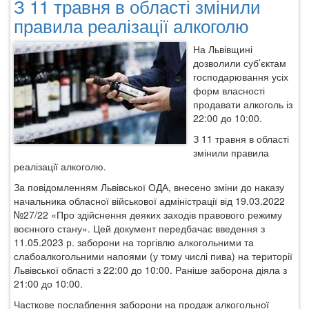
З 11 травня в області змінили
зацікавлених
суб’єктів
правила реалізації алкоголю
господарюванн
та
На Львівщині
фізичних
дозволили суб’єктам
осіб
господарювання усіх
громади.
форм власності
Перелік
продавати алкоголь із
об’єктів
22:00 до 10:00.
малої
З 11 травня в області
приватизації
змінили правила
реалізації алкоголю.
За повідомленням Львівської ОДА, внесено зміни до наказу
начальника обласної військової адміністрації від 19.03.2022
№27/22 «Про здійснення деяких заходів правового режиму
воєнного стану». Цей документ передбачає введення з
11.05.2023 р. заборони на торгівлю алкогольними та
слабоалкогольними напоями (у тому числі пива) на території
Львівської області з 22:00 до 10:00. Раніше заборона діяла з
21:00 до 10:00.
Часткове послаблення заборони на продаж алкогольної