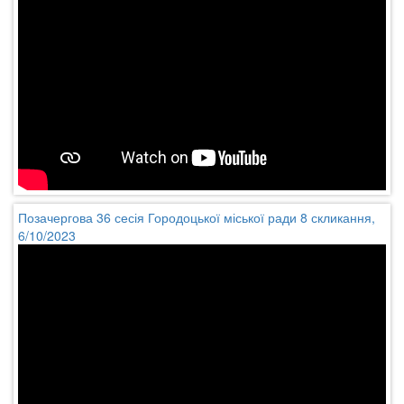
Позачергова 36 сесія Городоцької міської ради 8 скликання,
6/10/2023