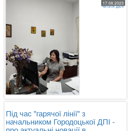
17.08.2023
Читати далі
про
Пор
оф
реє
ном
пла
под
неп
осо
Під час "гарячої лінії" з
начальником Городоцької ДПІ -
про актуальні новації в