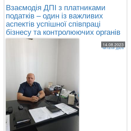
Взаємодія ДПІ з платниками
податків – один із важливих
аспектів успішної співпраці
бізнесу та контролюючих органів
14.08.2023
Читати далі
про
Вза
ДПІ
з
пла
под
–
оди
із
важ
асп
усп
спі
біз
та