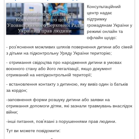
Львівській
Консультаційний
області
центр надає
на
підтримку
період
громадянам України у
воєнного
режимі онлайн та
стану
офлайн щодо:
на
- роз’яснення можливих шляхів повернення дитини або сімей
2023
з дітьми на підконтрольну Уряду України територію;
рік
- отримання свідоцтва про народження дитини в умовах
воєнного стану або його легалізації, якщо документ
отриманий на непідконтрольній території;
- встановлення контакту з дитиною, яку вивіз один із батьків
за кордон;
-заповнення форми розшуку дитини або заявки на
отримання допомоги дітям, які зазнали травмувань внаслідок
війни;
-інші питання, пов’язані з порушеннями прав людини.
Тут ви можете повідомити: