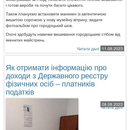
і готові вироби та почути багато цікавого.
Також плануємо встановити манекен із автентичною
вишитою сорочкою у нову музейну вітрину, видати
фотоальбом про городоцький шов.
Охочі здобудуть навички вишивання городоцьким стібом від
іменитих майстринь.
Читати далі
про
11.08.2023
Проєкт
від
Як отримати інформацію про
УКФ.
Стартуємо
доходи з Державного реєстру
з
фізичних осіб – платників
реалізацією
податків
ініціативи
"Городоцький
шов
08.08.2023
-
Читати далі
про
роду
Як
нашого
отр
код"!
інф