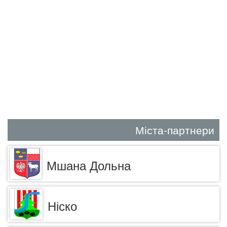
Міста-партнери
Мшана Дольна
Ніско