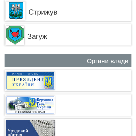
Стрижув
Загуж
Органи влади