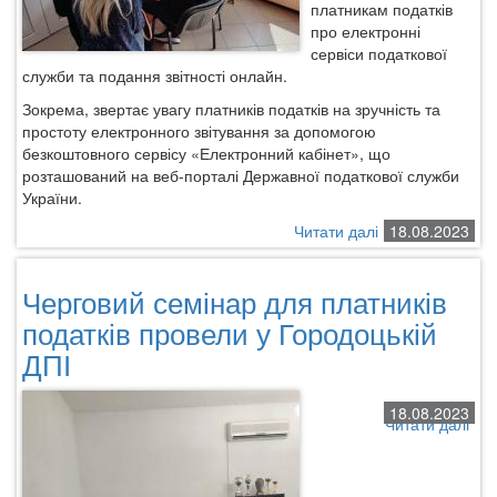
платникам податків
про електронні
сервіси податкової
служби та подання звітності онлайн.
Зокрема, звертає увагу платників податків на зручність та
простоту електронного звітування за допомогою
безкоштовного сервісу «Електронний кабінет», що
розташований на веб-порталі Державної податкової служби
України.
Читати далі
про
18.08.2023
Городоцькі
податківці
Черговий семінар для платників
інформують
платників
податків провели у Городоцькій
про
ДПІ
електронні
сервіси
ДПС
18.08.2023
Читати далі
про
Чер
сем
для