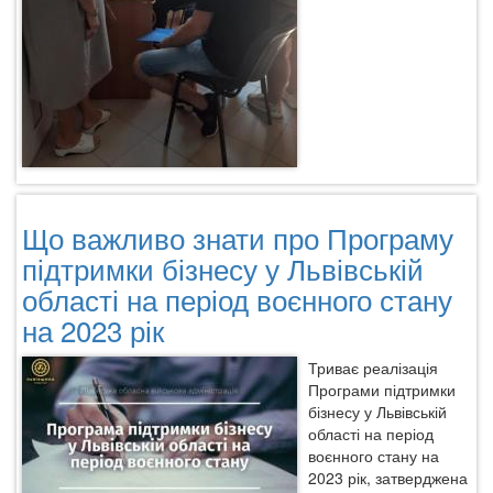
під
час
«кр
сто
у
Гор
ДПІ
Що важливо знати про Програму
підтримки бізнесу у Львівській
області на період воєнного стану
на 2023 рік
Триває реалізація
Програми підтримки
бізнесу у Львівській
області на період
воєнного стану на
2023 рік, затверджена