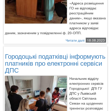
«Адреса розміщення
ГО не відповідає
реєстраційним
даним», якщо вказана
платником у заяві
адреса відповідає
даним, зазначеним у повідомленні ф. 20-ОПП.
Читати далі
про
18.08.2023
Нюанси
реєстрації
Городоцькі податківці інформують
ПРРО
платників про електронні сервіси
ДПС
Начальник відділу
електронних сервісів
Городоцької
ДПІ ГУ
ДПС у Львівській
області Світлана
Семан на щоденних
тренінгах розповідає