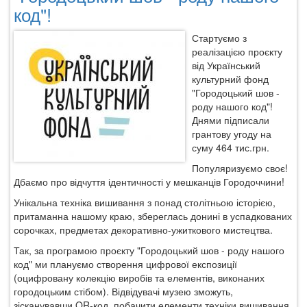
код"!
Стартуємо з
реалізацією проєкту
від Український
культурний фонд
"Городоцький шов -
роду нашого код"!
Днями підписали
грантову угоду на
суму 464 тис.грн.
Популяризуємо своє!
Дбаємо про відчуття ідентичності у мешканців Городоччини!
Унікальна техніка вишивання з понад столітньою історією,
притаманна нашому краю, збереглась донині в успадкованих
сорочках, предметах декоративно-ужиткового мистецтва.
Так, за програмою проєкту "Городоцький шов - роду нашого
код" ми плануємо створення цифрової експозиції
(оцифровану колекцію виробів та елементів, виконаних
городоцьким стібом). Відвідувачі музею зможуть,
зісканувавши QR-код, побачити елементи техніки вишивання