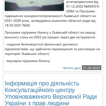
розпорядженням від
01.12.2022 №659/0/5-
22ВА та Програма
підвищення конкурентоспроможності Львівської області на
2021-2025 роки, затверджена рішенням обласної ради від
18.02.2021 №56.
Програма підтримки бізнесу у Львівській області на період
воєнного стану на 2023 рік працює через два інструменти:
- надання безповоротної фінансової допомоги
підприємствам, що здійснили переміщення та реєстрацію на
територію Львівської області;
- ваучерна підтримка бізнесу.
Читати далі
про
21.08.2023
Що
важливо
Інформація про діяльність
знати
про
Консультаційного центру
Програму
Уповноваженого Верховної Ради
підтримки
України з прав людини
бізнесу
у