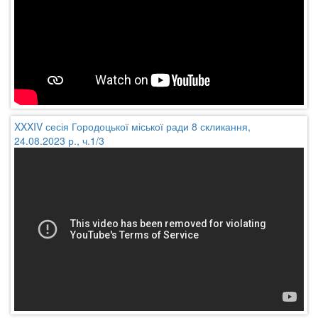
XXXIV сесія Городоцької міської ради 8 скликання,
24.08.2023 р., ч.1/3