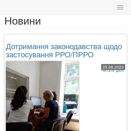
Toggl
navig
Новини
Перейти
до
основного
вмісту
Дотримання законодавства щодо
застосування РРО/ПРРО
25.08.2023
Читати далі
про
Дот
зак
що
зас
РРО
ПР