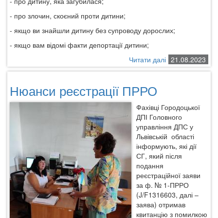
- про дитину, яка загубилася;
- про злочин, скоєний проти дитини;
- якщо ви знайшли дитину без супроводу дорослих;
- якщо вам відомі факти депортації дитини;
Читати далі
про
21.08.2023
Інформація
про
Нюанси реєстрації ПРРО
діяльність
Консультаційног
Фахівці Городоцької
центру
ДПІ Головного
Уповноваженог
управління ДПС у
Верховної
Львівській області
Ради
інформують, які дії
України
СГ, який після
з
подання
прав
реєстраційної заяви
людини
за ф. № 1-ПРРО
(J/F1316603, далі –
заява) отримав
квитанцію з помилкою